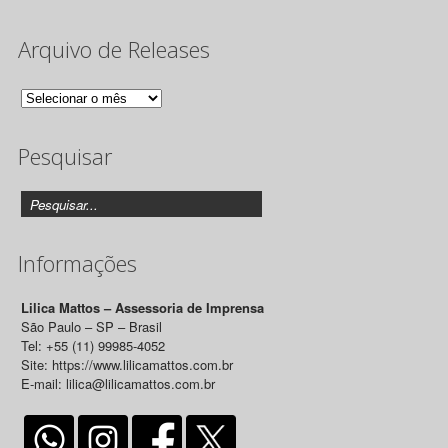
Arquivo de Releases
Arquivo
de
Pesquisar
Releases
Informações
Lilica Mattos – Assessoria de Imprensa
São Paulo – SP – Brasil
Tel: +55 (11) 99985-4052
Site: https://www.lilicamattos.com.br
E-mail: lilica@lilicamattos.com.br