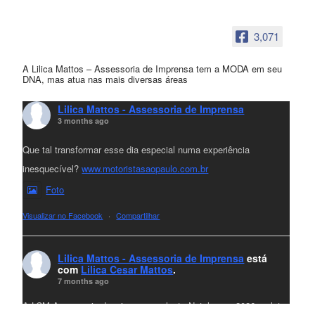
3,071
A Lilica Mattos – Assessoria de Imprensa tem a MODA em seu
DNA, mas atua nas mais diversas áreas
Lilica Mattos - Assessoria de Imprensa
3 months ago
Que tal transformar esse dia especial numa experiência
inesquecível?
www.motoristasaopaulo.com.br
Foto
Visualizar no Facebook
·
Compartilhar
Lilica Mattos - Assessoria de Imprensa
está
com
Lilica Cesar Mattos
.
7 months ago
A LCM Assessoria deseja um excelente Natal e um 2026 repleto