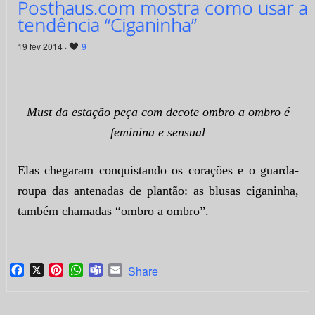
Posthaus.com mostra como usar a
tendência “Ciganinha”
19 fev 2014 ·
9
Must da estação peça com decote ombro a ombro é
feminina e sensual
Elas chegaram conquistando os corações e o guarda-
roupa das antenadas de plantão: as
blusas ciganinha
,
também chamadas “ombro a ombro”.
Facebook
X
Pinterest
WhatsApp
Teams
Email
Share