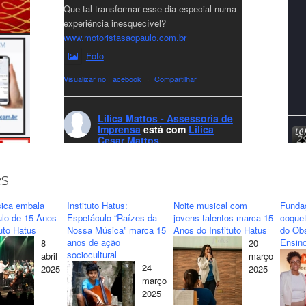
Que tal transformar esse dia especial numa
experiência inesquecível?
www.motoristasaopaulo.com.br
Foto
Visualizar no Facebook
·
Compartilhar
Lilica Mattos - Assessoria de
Imprensa
está com
Lilica
Cesar Mattos
.
7 months ago
A LCM Assessoria deseja um excelente
es
Natal e um 2026 repleto de conquistas e
realizações para todos clientes, jornalistas e
ica embala
Instituto Hatus:
Noite musical com
Funda
amigos que sempre nos acompanham!🎄✨
ulo de 15 Anos
Espetáculo “Raízes da
jovens talentos marca 15
coquet
tuto Hatus
Nossa Música” marca 15
Anos do Instituto Hatus
do Obs
🥂❤️
anos de ação
Ensino
8
20
#lcmassessoria
ssessoria
#natal
sociocultural
abril
março
#merrychristmas
#felizanonovo
24
2025
2025
#HappyNewYear
março
2025
Foto