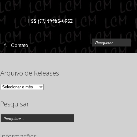
\\
Contato
Arquivo de Releases
Arquivo
de
Releases
Pesquisar
Informações