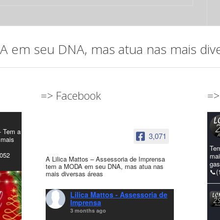
em seu DNA, mas atua nas mais diver
=> Facebook
=>
- Tem a
3,071
 mais
Tem
4052
mai
A Lilica Mattos – Assessoria de Imprensa
gas
tem a MODA em seu DNA, mas atua nas
📞(
mais diversas áreas
Lilica Mattos - Assessoria de
Imprensa
3 months ago