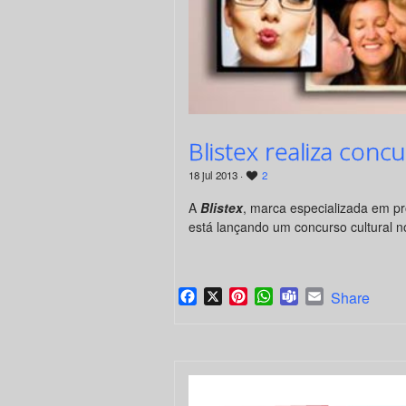
Blistex realiza conc
18 jul 2013 ·
2
A
Blistex
, marca especializada em pr
está lançando um concurso cultural 
Facebook
X
Pinterest
WhatsApp
Teams
Email
Share