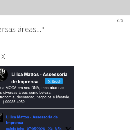
2 / 2
sas áreas..."
 X
Lilica Mattos - Assessoria
de Imprensa
Seguir
 a MODA em seu DNA, mas atua nas
s diversas áreas como beleza,
tronomia, decoração, negócios e lifestyle.
11) 99985-4052
Lilica Mattos - Assessoria de
Imprensa
quinta-feira - 07/05/2026 - 23:18:54