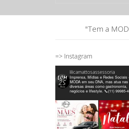
"Tem a MODA 
=> Instagram
lilicamattosassessoria
Imprensa, Mídias e Redes Sociais 
MODA em seu DNA, mas atua nas
diversas áreas como gastronomia,
negócios e lifestyle. 📞(11) 99985-