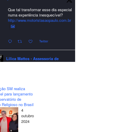
Que tal transformar esse dia especial
numa experiência inesquecível?
http://www.motoristasaopaulo.com.br
Twitter
Lilica Mattos - Assessoria de
Imprensa
quarta-feira - 24/12/2025 - 21:51:42
A LCM Assessoria deseja um
excelente Natal e um 2026 repleto de
ção SM realiza
conquistas e realizações para todos
el para lançamento
clientes, jornalistas e amigos que
ervatório de
sempre nos acompanham!🎄✨🥂❤️
 Religioso no Brasil
4
#lcmassessoria
#assessoria
#natal
outubro
#merrychristmas
#felizanonovo
2024
#happynewyear