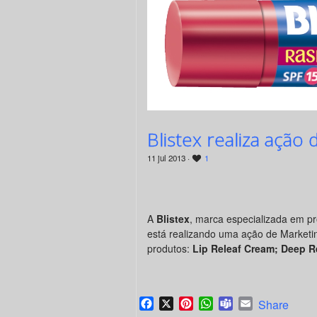
Blistex realiza ação
11 jul 2013 ·
1
A
Blistex
, marca especializada em pr
está realizando uma ação de Marketi
produtos:
Lip Releaf Cream; Deep 
Facebook
X
Pinterest
WhatsApp
Teams
Email
Share