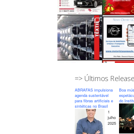
=> Últimos Releas
ABRAFAS impulsiona
Boa mús
agenda sustentável
espetác
para fibras artificiais e
do Insti
sintéticas no Brasil
1
Seguir
Carregar mais...
julho
2025