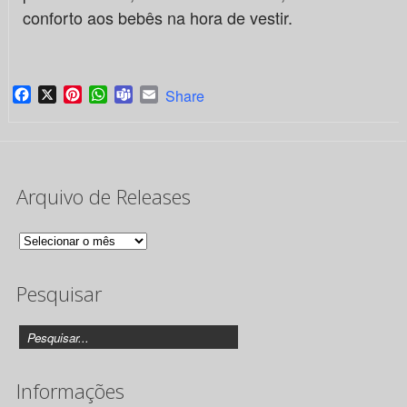
conforto aos bebês na hora de vestir.
Facebook
X
Pinterest
WhatsApp
Teams
Email
Share
Arquivo de Releases
Arquivo
de
Pesquisar
Releases
Informações