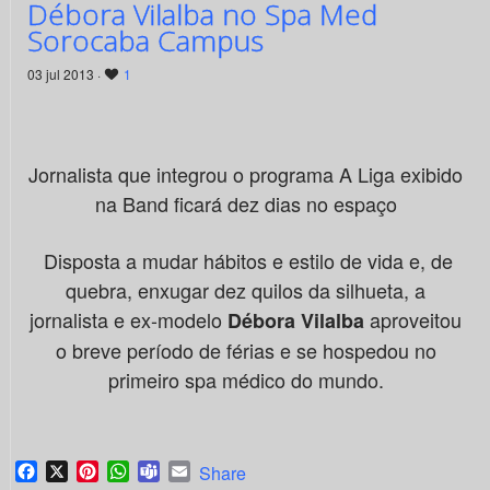
Débora Vilalba no Spa Med
Sorocaba Campus
03 jul 2013 ·
1
Jornalista que integrou o programa A Liga exibido
na Band ficará dez dias no espaço
Disposta a mudar hábitos e estilo de vida e, de
quebra, enxugar dez quilos da silhueta, a
jornalista e ex-modelo
aproveitou
Débora Vilalba
o breve período de férias e se hospedou no
primeiro spa médico do mundo.
Facebook
X
Pinterest
WhatsApp
Teams
Email
Share