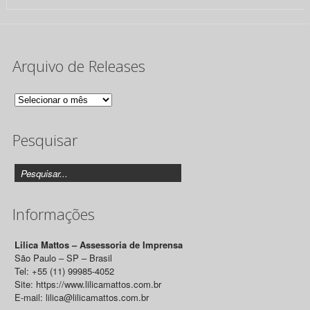
Arquivo de Releases
Arquivo
de
Pesquisar
Releases
Informações
Lilica Mattos – Assessoria de Imprensa
São Paulo – SP – Brasil
Tel: +55 (11) 99985-4052
Site: https://www.lilicamattos.com.br
E-mail: lilica@lilicamattos.com.br