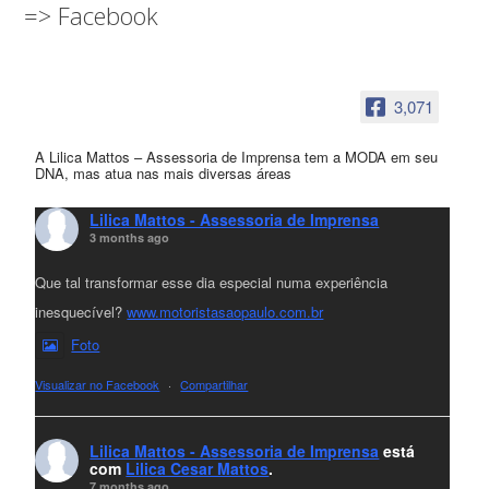
=> Facebook
3,071
A Lilica Mattos – Assessoria de Imprensa tem a MODA em seu
DNA, mas atua nas mais diversas áreas
Lilica Mattos - Assessoria de Imprensa
3 months ago
Que tal transformar esse dia especial numa experiência
inesquecível?
www.motoristasaopaulo.com.br
Foto
Visualizar no Facebook
·
Compartilhar
Lilica Mattos - Assessoria de Imprensa
está
com
Lilica Cesar Mattos
.
7 months ago