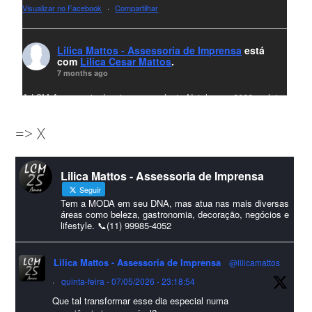
Visualizar no Facebook
·
Compartilhar
Lilica Mattos - Assessoria de Imprensa
está
com
Lilica Cesar Mattos
.
7 months ago
A LCM Assessoria deseja um excelente Natal e um 2026 repleto
de conquistas e realizações para todos clientes, jornalistas e
=> X
amigos que sempre nos acompanham!🎄✨🥂❤️
#lcmassessoria
ssessoria
#natal
#merrychristmas
#felizanonovo
Lilica Mattos - Assessoria de Imprensa
#HappyNewYear
Seguir
Foto
Tem a MODA em seu DNA, mas atua nas mais diversas
áreas como beleza, gastronomia, decoração, negócios e
lifestyle. 📞(11) 99985-4052
Visualizar no Facebook
·
Compartilhar
Lilica Mattos - Assessoria de Imprensa
@lilicamattos
Lilica Mattos - Assessoria de Imprensa
9 months ago
·
quinta-feira - 07/05/2026 - 23:18:54
Que tal transformar esse dia especial numa
A Abrafas - Associação Brasileira de Fibras Artificiais e