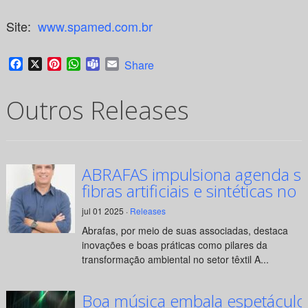
Site:
www.spamed.com.br
Facebook
X
Pinterest
WhatsApp
Teams
Email
Share
Outros Releases
ABRAFAS impulsiona agenda su
fibras artificiais e sintéticas no 
jul 01 2025 ·
Releases
Abrafas, por meio de suas associadas, destaca
inovações e boas práticas como pilares da
transformação ambiental no setor têxtil A...
Boa música embala espetáculo