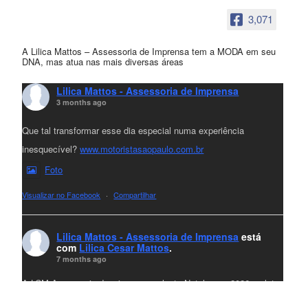
3,071
A Lilica Mattos – Assessoria de Imprensa tem a MODA em seu
DNA, mas atua nas mais diversas áreas
Lilica Mattos - Assessoria de Imprensa
3 months ago
Que tal transformar esse dia especial numa experiência
inesquecível?
www.motoristasaopaulo.com.br
Foto
Visualizar no Facebook
·
Compartilhar
Lilica Mattos - Assessoria de Imprensa
está
com
Lilica Cesar Mattos
.
7 months ago
A LCM Assessoria deseja um excelente Natal e um 2026 repleto
de conquistas e realizações para todos clientes, jornalistas e