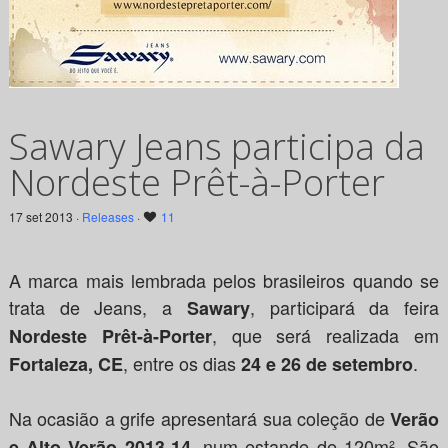
Sawary Jeans participa da
Nordeste Prêt-à-Porter
17 set 2013 ·
Releases
·
11
A marca mais lembrada pelos brasileiros quando se
trata de Jeans, a
, participará da feira
Sawary
, que será realizada em
Nordeste Prêt-à-Porter
, entre os dias
.
Fortaleza, CE
24 e 26 de setembro
Na ocasião a grife apresentará sua coleção de
Verão
, num estande de 120m². São
e Alto Verão 2013-14