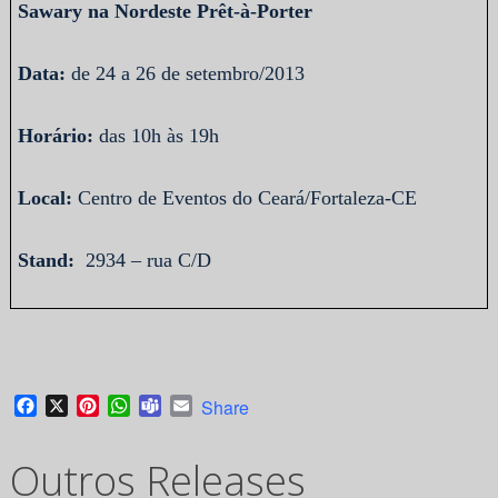
Sawary na Nordeste Prêt-à-Porter
Data:
de 24 a 26 de setembro/2013
Horário:
das 10h às 19h
Local:
Centro de Eventos do Ceará/Fortaleza-CE
Stand:
2934 – rua C/D
Facebook
X
Pinterest
WhatsApp
Teams
Email
Share
Outros Releases