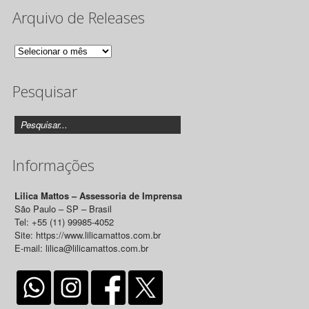
Arquivo de Releases
Arquivo
de
Pesquisar
Releases
Informações
Lilica Mattos – Assessoria de Imprensa
São Paulo – SP – Brasil
Tel: +55 (11) 99985-4052
Site: https://www.lilicamattos.com.br
E-mail: lilica@lilicamattos.com.br