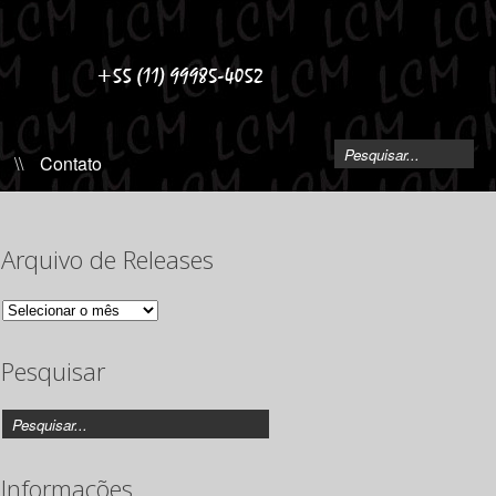
\\
Contato
Arquivo de Releases
Arquivo
de
Releases
Pesquisar
Informações