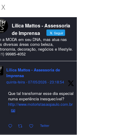
 X
Lilica Mattos - Assessoria
de Imprensa
Seguir
 a MODA em seu DNA, mas atua nas
s diversas áreas como beleza,
tronomia, decoração, negócios e lifestyle.
11) 99985-4052
Lilica Mattos - Assessoria de
Imprensa
quinta-feira - 07/05/2026 - 23:18:54
Que tal transformar esse dia especial
numa experiência inesquecível?
http://www.motoristasaopaulo.com.br
Twitter