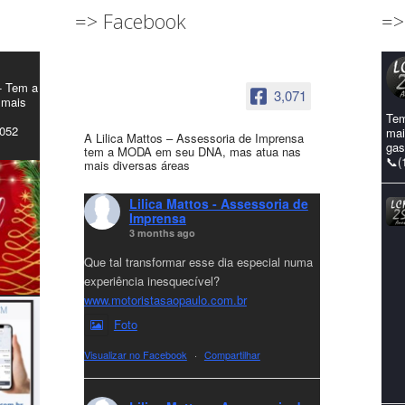
=> Facebook
=>
- Tem a
3,071
 mais
Tem
4052
mai
A Lilica Mattos – Assessoria de Imprensa
gas
tem a MODA em seu DNA, mas atua nas
📞(
mais diversas áreas
Lilica Mattos - Assessoria de
Imprensa
3 months ago
Que tal transformar esse dia especial numa
experiência inesquecível?
www.motoristasaopaulo.com.br
Foto
Visualizar no Facebook
·
Compartilhar