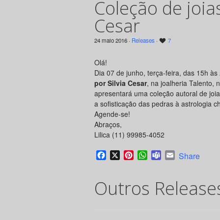
Coleção de joias
Cesar
24 maio 2016 ·
Releases
·
7
Olá!
Dia 07 de junho, terça-feira, das 15h à
por Silvia Cesar
, na joalheria Talento, 
apresentará uma coleção autoral de joi
a sofisticação das pedras à astrologia ch
Agende-se!
Abraços,
Lilica (11) 99985-4052
Facebook
X
Pinterest
WhatsApp
Teams
Email
Share
Outros Release