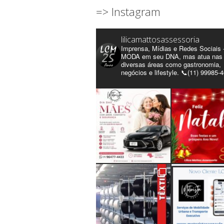
=> Instagram
lilicamattosassessoria
Imprensa, Mídias e Redes Sociais 
MODA em seu DNA, mas atua nas
diversas áreas como gastronomia,
negócios e lifestyle. 📞(11) 99985-