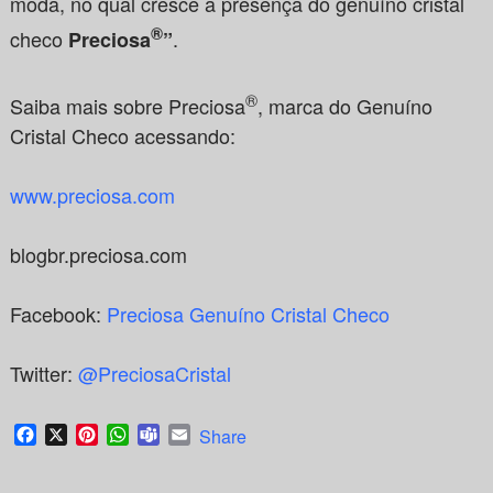
moda, no qual cresce a presença do genuíno cristal
®
checo
.
Preciosa
”
®
Saiba mais sobre Preciosa
, marca do Genuíno
Cristal Checo acessando:
www.preciosa.com
blogbr.preciosa.com
Facebook:
Preciosa Genuíno Cristal Checo
Twitter:
@PreciosaCristal
Facebook
X
Pinterest
WhatsApp
Teams
Email
Share