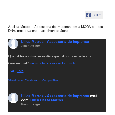
3,071
A Lilica Mattos – Assessoria de Imprensa tem a MODA em seu
DNA, mas atua nas mais diversas áreas
Lilica Mattos - Assessoria de Imprensa
3 months ago
Que tal transformar esse dia especial numa experiência
inesquecível?
www.motoristasaopaulo.com.br
Foto
Visualizar no Facebook
·
Compartilhar
Lilica Mattos - Assessoria de Imprensa
está
com
Lilica Cesar Mattos
.
8 months ago
A LCM Assessoria deseja um excelente Natal e um 2026 repleto