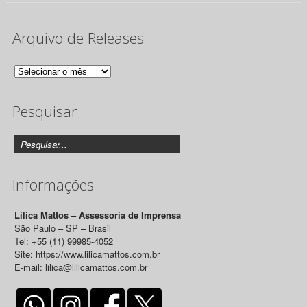
Arquivo de Releases
Arquivo
de
Pesquisar
Releases
Informações
Lilica Mattos – Assessoria de Imprensa
São Paulo – SP – Brasil
Tel: +55 (11) 99985-4052
Site: https://www.lilicamattos.com.br
E-mail: lilica@lilicamattos.com.br