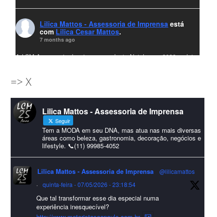
Lilica Mattos - Assessoria de Imprensa
está
com
Lilica Cesar Mattos
.
7 months ago
A LCM Assessoria deseja um excelente Natal e um 2026 repleto
de conquistas e realizações para todos clientes, jornalistas e
=> X
amigos que sempre nos acompanham!🎄✨🥂❤️
#lcmassessoria
ssessoria
#natal
#merrychristmas
#felizanonovo
Lilica Mattos - Assessoria de Imprensa
#HappyNewYear
Seguir
Foto
Tem a MODA em seu DNA, mas atua nas mais diversas
áreas como beleza, gastronomia, decoração, negócios e
lifestyle. 📞(11) 99985-4052
Visualizar no Facebook
·
Compartilhar
Lilica Mattos - Assessoria de Imprensa
@lilicamattos
Lilica Mattos - Assessoria de Imprensa
9 months ago
·
quinta-feira - 07/05/2026 - 23:18:54
Que tal transformar esse dia especial numa
A Abrafas - Associação Brasileira de Fibras Artificiais e
experiência inesquecível?
Sintéticas foi destaque na Revista Química e Derivados, na
http://www.motoristasaopaulo.com.br