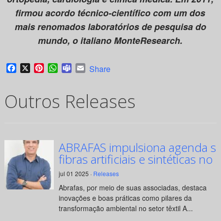
firmou acordo técnico-científico com um dos
mais renomados laboratórios de pesquisa do
mundo, o italiano MonteResearch.
Facebook
X
Pinterest
WhatsApp
Teams
Email
Share
Outros Releases
ABRAFAS impulsiona agenda su
fibras artificiais e sintéticas no 
jul 01 2025 ·
Releases
Abrafas, por meio de suas associadas, destaca
inovações e boas práticas como pilares da
transformação ambiental no setor têxtil A...