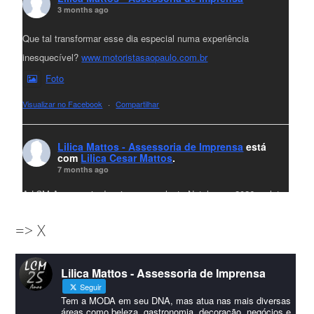
3 months ago
Que tal transformar esse dia especial numa experiência
inesquecível?
www.motoristasaopaulo.com.br
Foto
Visualizar no Facebook
·
Compartilhar
Lilica Mattos - Assessoria de Imprensa
está
com
Lilica Cesar Mattos
.
7 months ago
A LCM Assessoria deseja um excelente Natal e um 2026 repleto
de conquistas e realizações para todos clientes, jornalistas e
=> X
amigos que sempre nos acompanham!🎄✨🥂❤️
#lcmassessoria
ssessoria
#natal
#merrychristmas
#felizanonovo
Lilica Mattos - Assessoria de Imprensa
#HappyNewYear
Seguir
Foto
Tem a MODA em seu DNA, mas atua nas mais diversas
áreas como beleza, gastronomia, decoração, negócios e