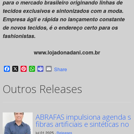
para o mercado brasileiro originando linhas de
tecidos exclusivos e sintonizados com a moda.
Empresa ágil e rápida no lançamento constante
de novos tecidos, é o endereço certo para os
fashionistas.
www.lojadonadani.com.br
Facebook
X
Pinterest
WhatsApp
Teams
Email
Share
Outros Releases
ABRAFAS impulsiona agenda su
fibras artificiais e sintéticas no 
jul 01 2025 ·
Releases