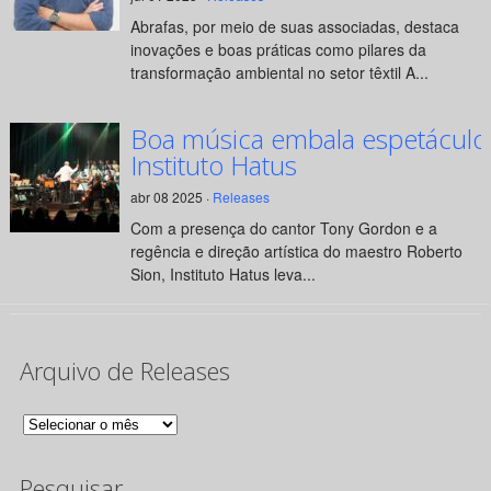
Abrafas, por meio de suas associadas, destaca
inovações e boas práticas como pilares da
transformação ambiental no setor têxtil A...
Boa música embala espetáculo
Instituto Hatus
abr 08 2025 ·
Releases
Com a presença do cantor Tony Gordon e a
regência e direção artística do maestro Roberto
Sion, Instituto Hatus leva...
Arquivo de Releases
Arquivo
de
Pesquisar
Releases