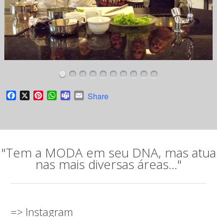
Facebook
X
Pinterest
WhatsApp
Teams
Email
Share
"Tem a MODA em seu DNA, mas atua
nas mais diversas áreas..."
=> Instagram