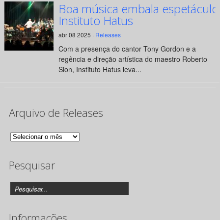
Boa música embala espetáculo
Instituto Hatus
abr 08 2025 ·
Releases
Com a presença do cantor Tony Gordon e a
regência e direção artística do maestro Roberto
Sion, Instituto Hatus leva...
Arquivo de Releases
Arquivo
de
Pesquisar
Releases
Informações