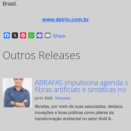
Brasil.
www.delrio.com.br
Facebook
X
Pinterest
WhatsApp
Teams
Email
Share
Outros Releases
ABRAFAS impulsiona agenda su
fibras artificiais e sintéticas no 
jul 01 2025 ·
Releases
Abrafas, por meio de suas associadas, destaca
inovações e boas práticas como pilares da
transformação ambiental no setor têxtil A...