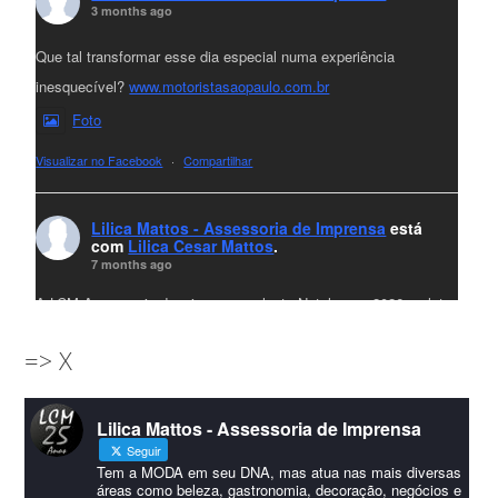
3 months ago
Que tal transformar esse dia especial numa experiência
inesquecível?
www.motoristasaopaulo.com.br
Foto
Visualizar no Facebook
·
Compartilhar
Lilica Mattos - Assessoria de Imprensa
está
com
Lilica Cesar Mattos
.
7 months ago
A LCM Assessoria deseja um excelente Natal e um 2026 repleto
de conquistas e realizações para todos clientes, jornalistas e
=> X
amigos que sempre nos acompanham!🎄✨🥂❤️
#lcmassessoria
ssessoria
#natal
#merrychristmas
#felizanonovo
Lilica Mattos - Assessoria de Imprensa
#HappyNewYear
Seguir
Foto
Tem a MODA em seu DNA, mas atua nas mais diversas
áreas como beleza, gastronomia, decoração, negócios e