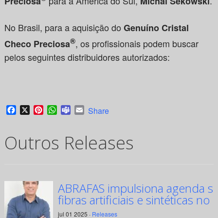
para a América do Sul,
.
Preciosa
Michal Sekowski
No Brasil, para a aquisição do
Genuíno Cristal
®
, os profissionais podem buscar
Checo Preciosa
pelos seguintes distribuidores autorizados:
Facebook
X
Pinterest
WhatsApp
Teams
Email
Share
Outros Releases
ABRAFAS impulsiona agenda su
fibras artificiais e sintéticas no 
jul 01 2025 ·
Releases