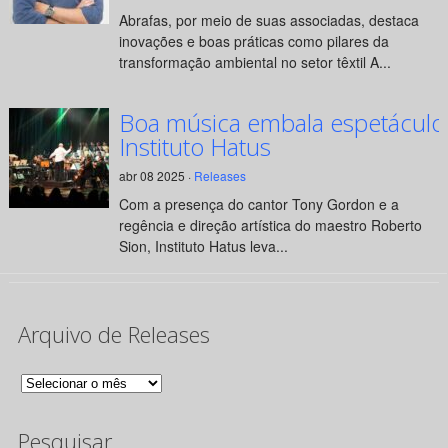
Abrafas, por meio de suas associadas, destaca
inovações e boas práticas como pilares da
transformação ambiental no setor têxtil A...
Boa música embala espetáculo
Instituto Hatus
abr 08 2025 ·
Releases
Com a presença do cantor Tony Gordon e a
regência e direção artística do maestro Roberto
Sion, Instituto Hatus leva...
Arquivo de Releases
Arquivo
de
Pesquisar
Releases