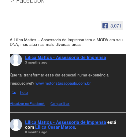
=> Facebook
3,071
A Lilica Mattos – Assessoria de Imprensa tem a MODA em seu
DNA, mas atua nas mais diversas áreas
Lilica Mattos - Assessoria de Imprensa
3 months ago
Que tal transformar esse dia especial numa experiência
inesquecível?
www.motoristasaopaulo.com.br
Foto
Visualizar no Facebook
·
Compartilhar
Lilica Mattos - Assessoria de Imprensa
está
com
Lilica Cesar Mattos
.
8 months ago