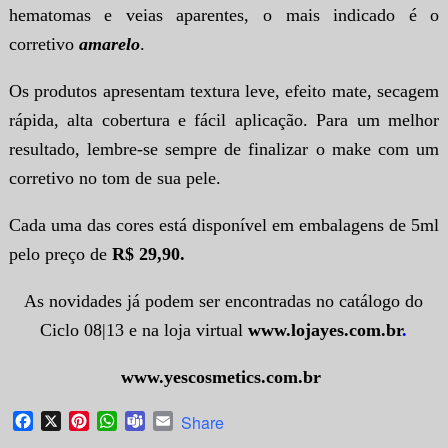
hematomas e veias aparentes, o mais indicado é o
corretivo
amarelo
.
Os produtos apresentam textura leve, efeito mate, secagem
rápida, alta cobertura e fácil aplicação. Para um melhor
resultado, lembre-se sempre de finalizar o make com um
corretivo no tom de sua pele.
Cada uma das cores está disponível em embalagens de 5ml
pelo preço de
R$ 29,90.
As novidades já podem ser encontradas no catálogo do
Ciclo 08|13 e na loja virtual
www.lojayes.com.br
.
www.yescosmetics.com.br
Facebook
X
Pinterest
WhatsApp
Teams
Email
Share