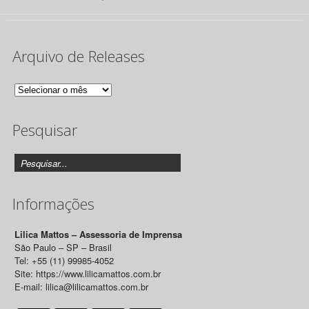
Arquivo de Releases
Arquivo
de
Pesquisar
Releases
Informações
Lilica Mattos – Assessoria de Imprensa
São Paulo – SP – Brasil
Tel: +55 (11) 99985-4052
Site: https://www.lilicamattos.com.br
E-mail: lilica@lilicamattos.com.br