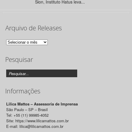
Sion, Instituto Hatus leva...
Arquivo de Releases
Arquivo
de
Pesquisar
Releases
Informações
Lilica Mattos – Assessoria de Imprensa
São Paulo – SP – Brasil
Tel: +55 (11) 99985-4052
Site: https://www.lilicamattos.com.br
E-mail: lilica@lilicamattos.com.br