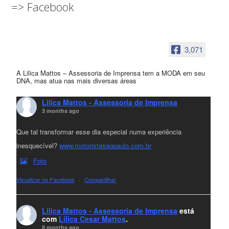
=> Facebook
3,071
A Lilica Mattos – Assessoria de Imprensa tem a MODA em seu
DNA, mas atua nas mais diversas áreas
Lilica Mattos - Assessoria de Imprensa
3 months ago
Que tal transformar esse dia especial numa experiência
inesquecível?
www.motoristasaopaulo.com.br
Foto
Visualizar no Facebook
·
Compartilhar
Lilica Mattos - Assessoria de Imprensa
está
com
Lilica Cesar Mattos
.
8 months ago