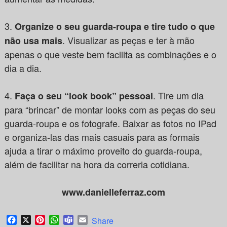
3.
Organize o seu guarda-roupa e tire tudo o que
. Visualizar as peças e ter à mão
não usa mais
apenas o que veste bem facilita as combinações e o
dia a dia.
4.
. Tire um dia
Faça o seu “look book” pessoal
para “brincar” de montar looks com as peças do seu
guarda-roupa e os fotografe. Baixar as fotos no IPad
e organiza-las das mais casuais para as formais
ajuda a tirar o máximo proveito do guarda-roupa,
além de facilitar na hora da correria cotidiana.
www.danielleferraz.com
Facebook
X
Pinterest
WhatsApp
Teams
Email
Share