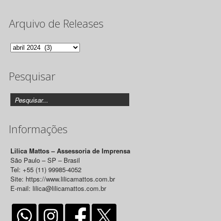
Arquivo de Releases
Arquivo
de
Pesquisar
Releases
Informações
Lilica Mattos – Assessoria de Imprensa
São Paulo – SP – Brasil
Tel: +55 (11) 99985-4052
Site: https://www.lilicamattos.com.br
E-mail: lilica@lilicamattos.com.br