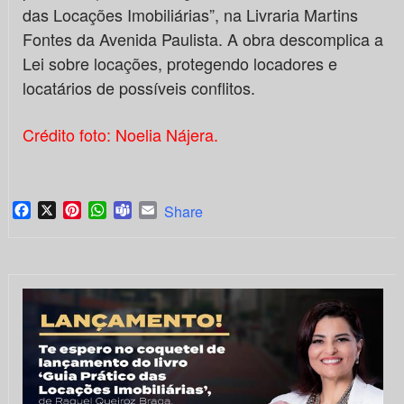
das Locações Imobiliárias”, na Livraria Martins
Fontes da Avenida Paulista. A obra descomplica a
Lei sobre locações, protegendo locadores e
locatários de possíveis conflitos.
Crédito foto: Noelia Nájera.
Facebook
X
Pinterest
WhatsApp
Teams
Email
Share