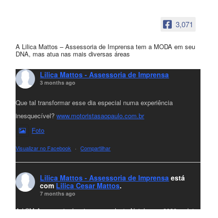
3,071
A Lilica Mattos – Assessoria de Imprensa tem a MODA em seu
DNA, mas atua nas mais diversas áreas
Lilica Mattos - Assessoria de Imprensa
3 months ago
Que tal transformar esse dia especial numa experiência
inesquecível?
www.motoristasaopaulo.com.br
Foto
Visualizar no Facebook
·
Compartilhar
Lilica Mattos - Assessoria de Imprensa
está
com
Lilica Cesar Mattos
.
7 months ago
A LCM Assessoria deseja um excelente Natal e um 2026 repleto