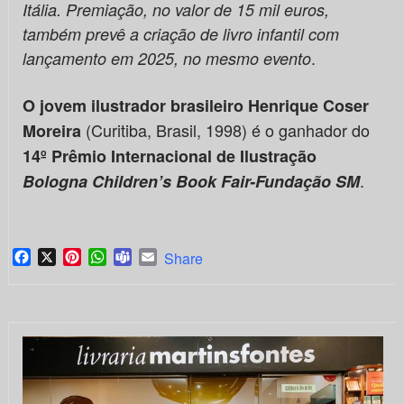
Itália. Premiação, no valor de 15 mil euros,
também prevê a criação de livro infantil com
.
lançamento em 2025, no mesmo evento
O jovem ilustrador brasileiro Henrique Coser
(Curitiba, Brasil, 1998) é o ganhador do
Moreira
14º
Prêmio Internacional de Ilustração
.
Bologna Children’s Book Fair-Fundação SM
Facebook
X
Pinterest
WhatsApp
Teams
Email
Share